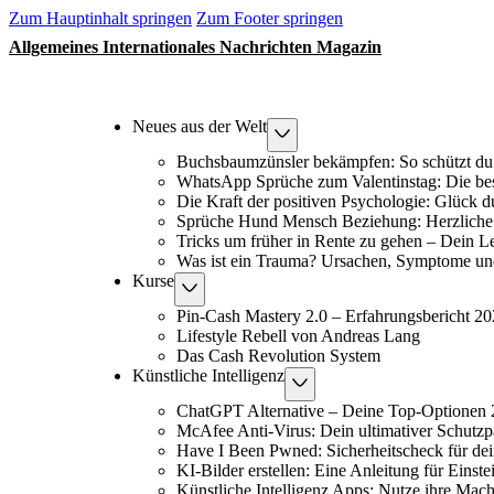
Zum Hauptinhalt springen
Zum Footer springen
Allgemeines Internationales Nachrichten Magazin
Neues aus der Welt
Buchsbaumzünsler bekämpfen: So schützt du
WhatsApp Sprüche zum Valentinstag: Die be
Die Kraft der positiven Psychologie: Glück 
Sprüche Hund Mensch Beziehung: Herzliche 
Tricks um früher in Rente zu gehen – Dein L
Was ist ein Trauma? Ursachen, Symptome un
Kurse
Pin-Cash Mastery 2.0 – Erfahrungsbericht 2
Lifestyle Rebell von Andreas Lang
Das Cash Revolution System
Künstliche Intelligenz
ChatGPT Alternative – Deine Top-Optionen
McAfee Anti-Virus: Dein ultimativer Schutzp
Have I Been Pwned: Sicherheitscheck für de
KI-Bilder erstellen: Eine Anleitung für Einste
Künstliche Intelligenz Apps: Nutze ihre Macht