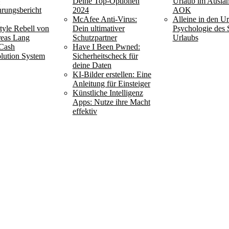
–
Deine Top-Optionen
Urlaub im Ausla
hrungsbericht
2024
AOK
6
McAfee Anti-Virus:
Alleine in den Ur
style Rebell von
Dein ultimativer
Psychologie des 
eas Lang
Schutzpartner
Urlaubs
Cash
Have I Been Pwned:
lution System
Sicherheitscheck für
deine Daten
KI-Bilder erstellen: Eine
Anleitung für Einsteiger
Künstliche Intelligenz
Apps: Nutze ihre Macht
effektiv