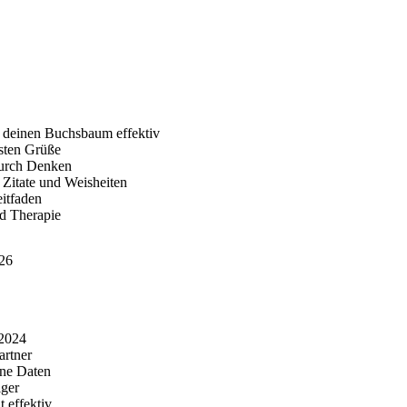
 deinen Buchsbaum effektiv
sten Grüße
durch Denken
Zitate und Weisheiten
eitfaden
d Therapie
026
 2024
artner
ine Daten
iger
 effektiv