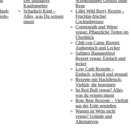
nd
Der ultimative
Schokoladiger Genuss ohne
Kaufratgeber
Reue
laub:
Scharlach Kind –
Lillet Wild Berry Rezept –
Solo-
Alles, was Du wissen
Fruchtig-frischer
musst
Cocktailgenuss
Coppenrath und Wiese
vegan: Pflanzliche Torten im
Überblick
Chili con Carne Rezept:
Authentisch und Lecker
Saftiges Bananenbrot
Rezept vegan: Einfach und
lecker
Low Carb Rezepte –
Einfach, schnell und gesund
Rezepte mit Hackfleisch:
Vielfalt, die begeistert
Ist Red Bull vegan? Alles,
was du wissen musst
Rote Bete Rezepte – Vielfalt
aus der Erde genießen
Warum ist Wein nicht
vegan? Gründe und
Alternativen