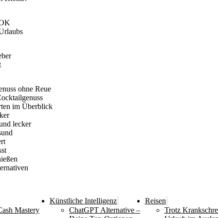
AOK
-Urlaubs
eber
t
enuss ohne Reue
Cocktailgenuss
rten im Überblick
ker
und lecker
sund
rt
st
nießen
ernativen
Künstliche Intelligenz
Reisen
Cash Mastery
ChatGPT Alternative –
Trotz Krankschr