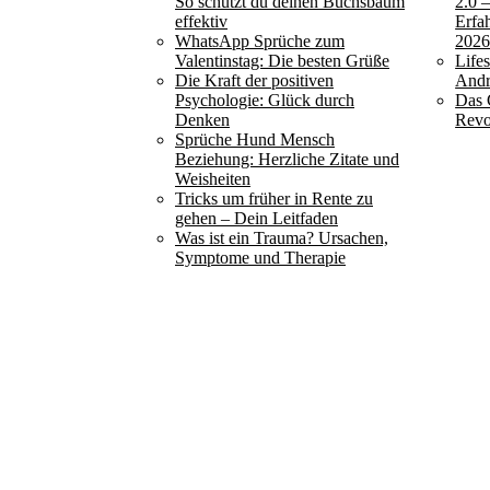
So schützt du deinen Buchsbaum
2.0 
effektiv
Erfa
WhatsApp Sprüche zum
202
Valentinstag: Die besten Grüße
Life
Die Kraft der positiven
Andr
Psychologie: Glück durch
Das 
Denken
Revo
Sprüche Hund Mensch
Beziehung: Herzliche Zitate und
Weisheiten
Tricks um früher in Rente zu
gehen – Dein Leitfaden
Was ist ein Trauma? Ursachen,
Symptome und Therapie