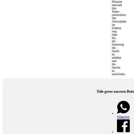
Minuten
lautstark
ihre
Teams
unterstützte.
Die
Atmosphäre
im
Stadion
trug
dazu
bei,
die
Spannung
des
Spiels
zu
erhöhen
und
die
Spieler
zu
motivieren.
Teile gerne unseren Beit
WhatsApp