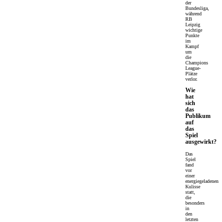
der
Bundesliga,
während
RB
Leipzig
wichtige
Punkte
im
Kampf
um
die
Champions
League-
Plätze
verlor.
Wie
hat
sich
das
Publikum
auf
das
Spiel
ausgewirkt?
Das
Spiel
fand
vor
einer
energiegeladenen
Kulisse
statt,
die
besonders
in
den
letzten