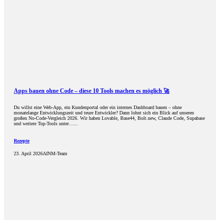
Apps bauen ohne Code – diese 10 Tools machen es möglich 🚀
Du willst eine Web-App, ein Kundenportal oder ein internes Dashboard bauen – ohne
monatelange Entwicklungszeit und teure Entwickler? Dann lohnt sich ein Blick auf unseren
großen No-Code-Vergleich 2026. Wir haben Lovable, Base44, Bolt.new, Claude Code, Supabase
und weitere Top-Tools unter…...
Rezepte
23. April 2026
AINM-Team