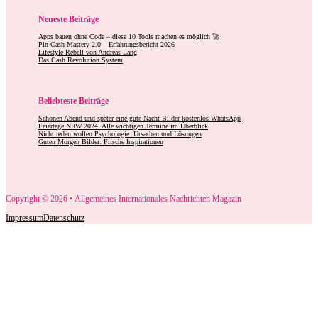
Neueste Beiträge
Apps bauen ohne Code – diese 10 Tools machen es möglich 🚀
Pin-Cash Mastery 2.0 – Erfahrungsbericht 2026
Lifestyle Rebell von Andreas Lang
Das Cash Revolution System
Beliebteste Beiträge
Schönen Abend und später eine gute Nacht Bilder kostenlos WhatsApp
Feiertage NRW 2024: Alle wichtigen Termine im Überblick
Nicht reden wollen Psychologie: Ursachen und Lösungen
Guten Morgen Bilder: Frische Inspirationen
Copyright © 2026 • Allgemeines Internationales Nachrichten Magazin
Impressum
Datenschutz