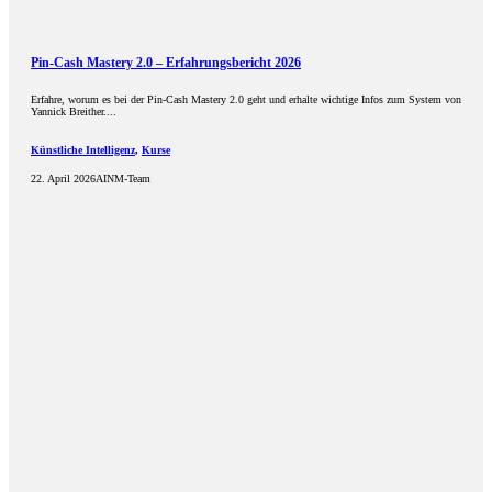
Pin-Cash Mastery 2.0 – Erfahrungsbericht 2026
Erfahre, worum es bei der Pin-Cash Mastery 2.0 geht und erhalte wichtige Infos zum System von
Yannick Breither....
Künstliche Intelligenz
,
Kurse
22. April 2026
AINM-Team