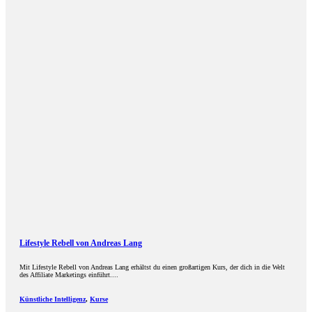
Lifestyle Rebell von Andreas Lang
Mit Lifestyle Rebell von Andreas Lang erhältst du einen großartigen Kurs, der dich in die Welt
des Affiliate Marketings einführt....
Künstliche Intelligenz
,
Kurse