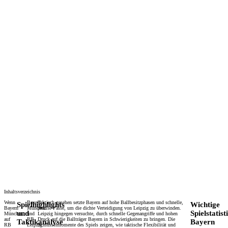
Inhaltsverzeichnis
Wenn
Bayern
Taktisch gesehen setzte Bayern auf hohe Ballbesitzphasen und schnelle,
Spielhighlights
Wichtige
Bayern
München
präzise Pässe, um die dichte Verteidigung von Leipzig zu überwinden.
und
Spielstatist
München
und
Leipzig hingegen versuchte, durch schnelle Gegenangriffe und hohen
auf
RB
Druck auf die Ballträger Bayern in Schwierigkeiten zu bringen. Die
Taktikanalyse
Bayern
RB
Leipzig
Schlüsselmomente des Spiels zeigen, wie taktische Flexibilität und