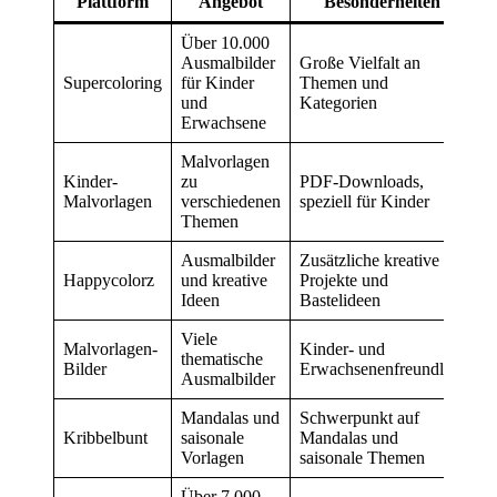
Plattform
Angebot
Besonderheiten
Über 10.000
Ausmalbilder
Große Vielfalt an
Supercoloring
für Kinder
Themen und
und
Kategorien
Erwachsene
Malvorlagen
Kinder-
zu
PDF-Downloads,
Malvorlagen
verschiedenen
speziell für Kinder
Themen
Ausmalbilder
Zusätzliche kreative
Happycolorz
und kreative
Projekte und
Ideen
Bastelideen
Viele
Malvorlagen-
Kinder- und
thematische
Bilder
Erwachsenenfreundlich
Ausmalbilder
Mandalas und
Schwerpunkt auf
Kribbelbunt
saisonale
Mandalas und
Vorlagen
saisonale Themen
Über 7.000