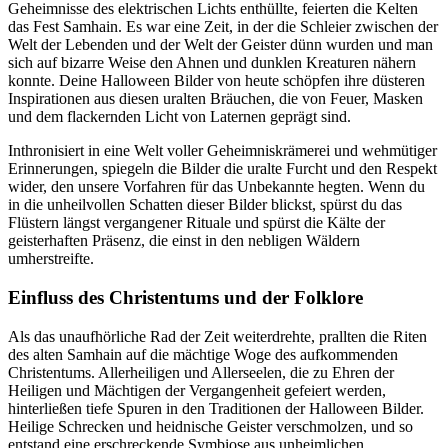
Geheimnisse des elektrischen Lichts enthüllte, feierten die Kelten
das Fest Samhain. Es war eine Zeit, in der die Schleier zwischen der
Welt der Lebenden und der Welt der Geister dünn wurden und man
sich auf bizarre Weise den Ahnen und dunklen Kreaturen nähern
konnte. Deine Halloween Bilder von heute schöpfen ihre düsteren
Inspirationen aus diesen uralten Bräuchen, die von Feuer, Masken
und dem flackernden Licht von Laternen geprägt sind.
Inthronisiert in eine Welt voller Geheimniskrämerei und wehmütiger
Erinnerungen, spiegeln die Bilder die uralte Furcht und den Respekt
wider, den unsere Vorfahren für das Unbekannte hegten. Wenn du
in die unheilvollen Schatten dieser Bilder blickst, spürst du das
Flüstern längst vergangener Rituale und spürst die Kälte der
geisterhaften Präsenz, die einst in den nebligen Wäldern
umherstreifte.
Einfluss des Christentums und der Folklore
Als das unaufhörliche Rad der Zeit weiterdrehte, prallten die Riten
des alten Samhain auf die mächtige Woge des aufkommenden
Christentums. Allerheiligen und Allerseelen, die zu Ehren der
Heiligen und Mächtigen der Vergangenheit gefeiert werden,
hinterließen tiefe Spuren in den Traditionen der Halloween Bilder.
Heilige Schrecken und heidnische Geister verschmolzen, und so
entstand eine erschreckende Symbiose aus unheimlichen