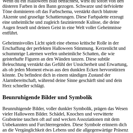
Wenn du ein Halloween Bild betrachtest, wirst du sofort von den
düsteren Farben in den Bann gezogen. Schwarze und tiefviolette
Töne dominieren oft das Farbschema, verstärkt durch blutrote
Akzente und gruselige Schattierungen. Diese Farbpalette erzeugt
eine unheimliche und zugleich faszinierende Kulisse, die deine
Augen fesselt und deinen Geist in eine Welt voller Geheimnisse
entführt.
Geheimnisvolles Licht spielt eine ebenso kritische Rolle in der
Erschaffung der perfekten Halloween Stimmung. Kerzenlicht und
schummrige Laternen werfen unheimliche Schatten, die wie
geisterhafte Figuren an den Wänden tanzen. Diese subtile
Beleuchtung verstärkt das Gefühl der Unsicherheit und Erwartung,
als ob jeden Moment etwas aus den dunklen Ecken hervorstürzen
könnte. Du befindest dich in einem ständigen Zustand der
Alarmbereitschaft, während deine Sinne geschärft sind und dein
Herz schneller schlägt.
Beunruhigende Bilder und Symbolik
Beunruhigende Bilder, voller dunkler Symbolik, prägen das Wesen
vieler Halloween Bilder. Schädel, Knochen und verwitterte
Grabsteine tauchen oft auf und wecken Assoziationen mit dem
Unbekannten und Furchterregenden. Diese Symbole erinnern dich
an die Vergänglichkeit des Lebens und die allgegenwärtige Präsenz