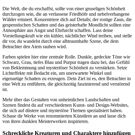
Die Welt, die du erschaffst, sollte von einer gruseligen Schönheit
durchzogen sein, die an verlassene Friedhöfe und nebelverhangene
Wälder erinnert. Konzentriere dich auf Details; der rostige Zaun, die
gespenstischen Schatten und das geisterhafte Mondlicht sollten eine
Atmosphäre aus Angst und Ehrfurcht schaffen. Lass deine
Vorstellungskraft wie ein kühler, nächtlicher Wind treiben, und stelle
dir vor, du wandelst durch eine albtraumhafte Szene, die dem
Betrachter den Atem rauben wird.
Farben spielen hier eine zentrale Rolle. Dunkle, gedeckte Töne wie
Schwarz, Grau, tiefes Blau und Purpur tragen dazu bei, das Gefühl
von Beklemmung und mysteriöser Schönheit zu verstärken. Setze
Lichteffekte mit Bedacht ein, um unerwartete Winkel und
eigenartige Schatten zu erzeugen. Dein Ziel ist es, den Betrachter in
eine Welt zu entführen, die gleichzeitig faszinierend und verstörend
ist.
Mehr über das Gestalten von unheimlichen Landschaften und
Szenen findest du auf verschiedenen Kunst- und Design-Websites,
die sich auf düstere und mysteriöse Themen spezialisiert haben.
Schaue dir Werke von renommierten Künstlern an und lasse dich
von ihren dunklen Meisterwerken inspirieren.
Schreckliche Kreaturen und Charaktere hinzufügen