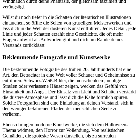
Windhauch durch deine Phantasie, der gleichsam fasziniert und
verängstigt.
Willst du noch tiefer in die Schatten der literarischen Illustrationen
eintauchen, so öffne die Seiten von gruseligen Meisterwerken und
lass dich in die Welt der düsteren Kunst entführen. Jedes Detail, jede
Linie und jeder Schatten erzählt eine Geschichte, die oft mehr
Fragen aufwirft als Antworten gibt und dich am Rande deines
Verstands zurücklässt.
Beklemmende Fotografie und Kunstwerke
Die beklemmende Fotografie des frühen 20. Jahrhunderts hat eine
Art, den Betrachter in eine Welt voller Schauer und Geheimnisse zu
entführen. Schwarz-Weiß-Bilder, die menschenleere, neblige
Straßen oder verlassene Häuser zeigen, wecken das Gefühl von
Einsamkeit und Angst. Der Einsatz von Licht und Schatten verstärkt
die düstere Atmosphäre und lässt dich die Kälte förmlich spüren.
Solche Fotografien sind eine Einladung an deinen Verstand, sich in
den weniger befahrenen Pfaden der menschlichen Seele zu
verlieren.
Ebenso bringen moderne Kunstwerke, die sich dem Halloween-
Thema widmen, den Horror zur Vollendung. Von realistischen
Gemälden, die groteske Wesen darstellen, bis zu surrealen