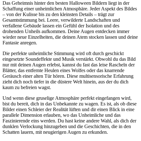
Das Geheimnis hinter den besten Halloween Bildern liegt in der
Schaffung einer unheimlichen Atmosphäre. Jeder Aspekt des Bildes
– von der Kulisse bis zu den kleinsten Details – trägt zur
Gesamtstimmung bei. Leere, verwilderte Landschaften und
verfallene Gebäude lassen ein Gefühl der Isolation und des
drohenden Unheils aufkommen. Deine Augen entdecken immer
wieder neue Einzelheiten, die deinen Atem stocken lassen und deine
Fantasie anregen.
Die perfekte unheimliche Stimmung wird oft durch geschickt
eingesetzte Soundeffekte und Musik verstärkt. Obwohl du das Bild
nur mit deinen Augen erlebst, kannst du fast das leise Rascheln der
Blätter, das entfernte Heulen eines Wolfes oder das knarrende
Geräusch einer alten Tür hören. Diese multisensorische Erfahrung
zieht dich noch tiefer in die düstere Welt hinein, aus der du dich
kaum zu befreien wagst.
Und wenn diese gruselige Atmosphäre perfekt eingefangen wird,
bist du bereit, dich in das Unbekannte zu wagen. Es ist, als ob diese
Bilder einen Schleier der Realität lüften und dir einen Blick in eine
parallele Dimension erlauben, wo das Unheimliche und das
Faszinierende eins werden. Du hast keine andere Wahl, als dich der
dunklen Verlockung hinzugeben und die Geschichten, die in den
Schatten lauern, mit neugierigen Augen zu erkunden.