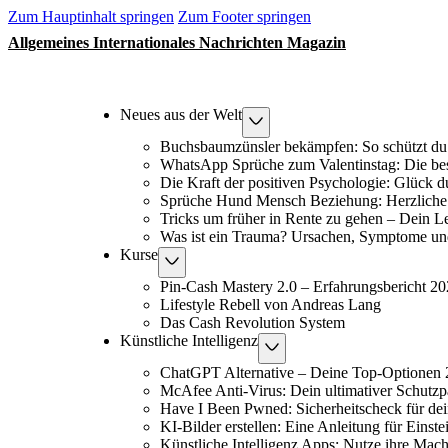
Zum Hauptinhalt springen
Zum Footer springen
Allgemeines Internationales Nachrichten Magazin
Neues aus der Welt
Buchsbaumzünsler bekämpfen: So schützt du
WhatsApp Sprüche zum Valentinstag: Die be
Die Kraft der positiven Psychologie: Glück 
Sprüche Hund Mensch Beziehung: Herzliche 
Tricks um früher in Rente zu gehen – Dein L
Was ist ein Trauma? Ursachen, Symptome un
Kurse
Pin-Cash Mastery 2.0 – Erfahrungsbericht 2
Lifestyle Rebell von Andreas Lang
Das Cash Revolution System
Künstliche Intelligenz
ChatGPT Alternative – Deine Top-Optionen
McAfee Anti-Virus: Dein ultimativer Schutzp
Have I Been Pwned: Sicherheitscheck für de
KI-Bilder erstellen: Eine Anleitung für Einste
Künstliche Intelligenz Apps: Nutze ihre Macht