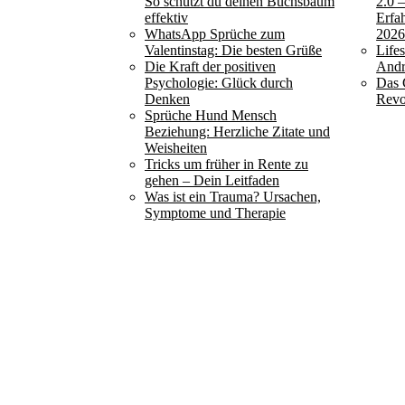
So schützt du deinen Buchsbaum
2.0 
effektiv
Erfa
WhatsApp Sprüche zum
202
Valentinstag: Die besten Grüße
Life
Die Kraft der positiven
Andr
Psychologie: Glück durch
Das 
Denken
Revo
Sprüche Hund Mensch
Beziehung: Herzliche Zitate und
Weisheiten
Tricks um früher in Rente zu
gehen – Dein Leitfaden
Was ist ein Trauma? Ursachen,
Symptome und Therapie