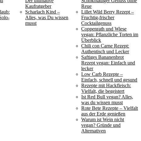
nd
Der ultimative
Schokoladiger Genuss ohne
Kaufratgeber
Reue
laub:
Scharlach Kind –
Lillet Wild Berry Rezept –
Solo-
Alles, was Du wissen
Fruchtig-frischer
musst
Cocktailgenuss
Coppenrath und Wiese
vegan: Pflanzliche Torten im
Überblick
Chili con Carne Rezept:
Authentisch und Lecker
Saftiges Bananenbrot
Rezept vegan: Einfach und
lecker
Low Carb Rezepte –
Einfach, schnell und gesund
Rezepte mit Hackfleisch:
Vielfalt, die begeistert
Ist Red Bull vegan? Alles,
was du wissen musst
Rote Bete Rezepte – Vielfalt
aus der Erde genießen
Warum ist Wein nicht
vegan? Gründe und
Alternativen