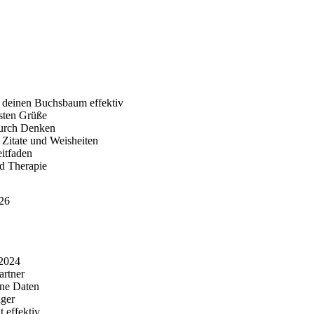
 deinen Buchsbaum effektiv
sten Grüße
durch Denken
Zitate und Weisheiten
eitfaden
d Therapie
026
 2024
artner
ine Daten
iger
 effektiv