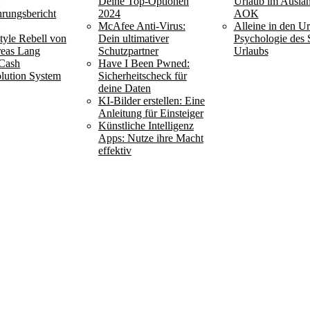
–
Deine Top-Optionen
Urlaub im Ausla
hrungsbericht
2024
AOK
6
McAfee Anti-Virus:
Alleine in den Ur
style Rebell von
Dein ultimativer
Psychologie des 
eas Lang
Schutzpartner
Urlaubs
Cash
Have I Been Pwned:
lution System
Sicherheitscheck für
deine Daten
KI-Bilder erstellen: Eine
Anleitung für Einsteiger
Künstliche Intelligenz
Apps: Nutze ihre Macht
effektiv