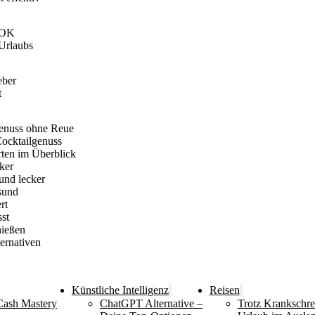
AOK
-Urlaubs
eber
t
enuss ohne Reue
Cocktailgenuss
rten im Überblick
ker
und lecker
sund
rt
st
nießen
ernativen
Künstliche Intelligenz
Reisen
Cash Mastery
ChatGPT Alternative –
Trotz Krankschr