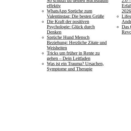
So schützt du deinen Buchsbaum
2.0 
effektiv
Erfa
WhatsApp Sprüche zum
202
Valentinstag: Die besten Grüße
Life
Die Kraft der positiven
Andr
Psychologie: Glück durch
Das 
Denken
Revo
Sprüche Hund Mensch
Beziehung: Herzliche Zitate und
Weisheiten
Tricks um früher in Rente zu
gehen – Dein Leitfaden
Was ist ein Trauma? Ursachen,
Symptome und Therapie