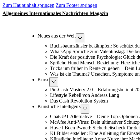
Zum Hauptinhalt springen
Zum Footer springen
Allgemeines Internationales Nachrichten Magazin
Neues aus der Welt
Buchsbaumzünsler bekämpfen: So schützt du
WhatsApp Sprüche zum Valentinstag: Die be
Die Kraft der positiven Psychologie: Glück 
Sprüche Hund Mensch Beziehung: Herzliche 
Tricks um früher in Rente zu gehen – Dein L
Was ist ein Trauma? Ursachen, Symptome un
Kurse
Pin-Cash Mastery 2.0 – Erfahrungsbericht 2
Lifestyle Rebell von Andreas Lang
Das Cash Revolution System
Künstliche Intelligenz
ChatGPT Alternative – Deine Top-Optionen
McAfee Anti-Virus: Dein ultimativer Schutzp
Have I Been Pwned: Sicherheitscheck für de
KI-Bilder erstellen: Eine Anleitung für Einste
Künstliche Intelligenz Apps: Nutze ihre Macht