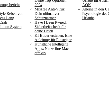
–
Deine Top-Optionen
Urlaub im Ausla
hrungsbericht
2024
AOK
6
McAfee Anti-Virus:
Alleine in den Ur
style Rebell von
Dein ultimativer
Psychologie des 
eas Lang
Schutzpartner
Urlaubs
Cash
Have I Been Pwned:
lution System
Sicherheitscheck für
deine Daten
KI-Bilder erstellen: Eine
Anleitung für Einsteiger
Künstliche Intelligenz
Apps: Nutze ihre Macht
effektiv