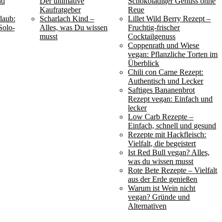
nd
Der ultimative
Schokoladiger Genuss ohne
Kaufratgeber
Reue
laub:
Scharlach Kind –
Lillet Wild Berry Rezept –
Solo-
Alles, was Du wissen
Fruchtig-frischer
musst
Cocktailgenuss
Coppenrath und Wiese
vegan: Pflanzliche Torten im
Überblick
Chili con Carne Rezept:
Authentisch und Lecker
Saftiges Bananenbrot
Rezept vegan: Einfach und
lecker
Low Carb Rezepte –
Einfach, schnell und gesund
Rezepte mit Hackfleisch:
Vielfalt, die begeistert
Ist Red Bull vegan? Alles,
was du wissen musst
Rote Bete Rezepte – Vielfalt
aus der Erde genießen
Warum ist Wein nicht
vegan? Gründe und
Alternativen