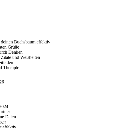
 deinen Buchsbaum effektiv
sten Grüße
durch Denken
Zitate und Weisheiten
eitfaden
d Therapie
026
 2024
artner
ine Daten
iger
 effektiv