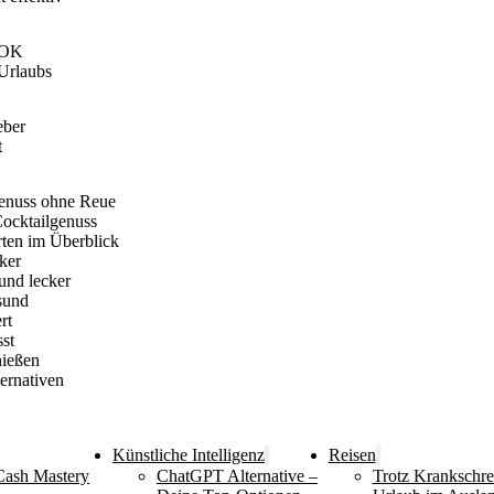
AOK
-Urlaubs
eber
t
enuss ohne Reue
Cocktailgenuss
rten im Überblick
ker
und lecker
sund
rt
st
nießen
ernativen
Künstliche Intelligenz
Reisen
Cash Mastery
ChatGPT Alternative –
Trotz Krankschr