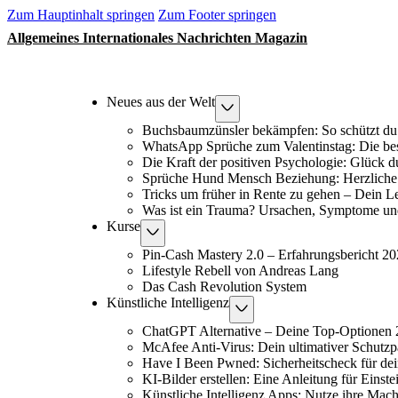
Zum Hauptinhalt springen
Zum Footer springen
Allgemeines Internationales Nachrichten Magazin
Neues aus der Welt
Buchsbaumzünsler bekämpfen: So schützt du
WhatsApp Sprüche zum Valentinstag: Die be
Die Kraft der positiven Psychologie: Glück 
Sprüche Hund Mensch Beziehung: Herzliche 
Tricks um früher in Rente zu gehen – Dein L
Was ist ein Trauma? Ursachen, Symptome un
Kurse
Pin-Cash Mastery 2.0 – Erfahrungsbericht 2
Lifestyle Rebell von Andreas Lang
Das Cash Revolution System
Künstliche Intelligenz
ChatGPT Alternative – Deine Top-Optionen
McAfee Anti-Virus: Dein ultimativer Schutzp
Have I Been Pwned: Sicherheitscheck für de
KI-Bilder erstellen: Eine Anleitung für Einste
Künstliche Intelligenz Apps: Nutze ihre Macht