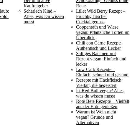
nd
Der ultimative
Schokoladiger Genuss ohne
Kaufratgeber
Reue
laub:
Scharlach Kind –
Lillet Wild Berry Rezept –
Solo-
Alles, was Du wissen
Fruchtig-frischer
musst
Cocktailgenuss
Coppenrath und Wiese
vegan: Pflanzliche Torten im
Überblick
Chili con Carne Rezept:
Authentisch und Lecker
Saftiges Bananenbrot
Rezept vegan: Einfach und
lecker
Low Carb Rezepte –
Einfach, schnell und gesund
Rezepte mit Hackfleisch:
Vielfalt, die begeistert
Ist Red Bull vegan? Alles,
was du wissen musst
Rote Bete Rezepte – Vielfalt
aus der Erde genießen
Warum ist Wein nicht
vegan? Gründe und
Alternativen