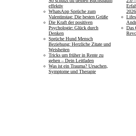
So schützt du deinen Buchsbaum
2.0 
effektiv
Erfa
WhatsApp Sprüche zum
202
Valentinstag: Die besten Grüße
Life
Die Kraft der positiven
Andr
Psychologie: Glück durch
Das 
Denken
Revo
Sprüche Hund Mensch
Beziehung: Herzliche Zitate und
Weisheiten
Tricks um früher in Rente zu
gehen – Dein Leitfaden
Was ist ein Trauma? Ursachen,
Symptome und Therapie