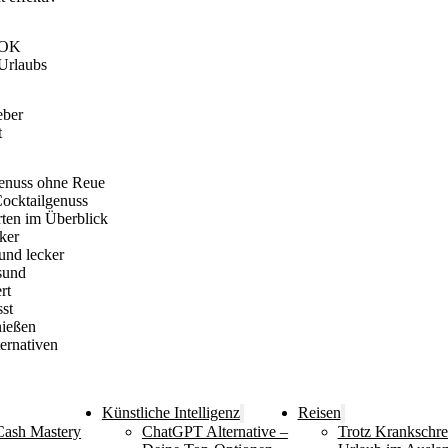
AOK
-Urlaubs
eber
t
enuss ohne Reue
Cocktailgenuss
rten im Überblick
ker
und lecker
sund
rt
st
nießen
ernativen
Künstliche Intelligenz
Reisen
Cash Mastery
ChatGPT Alternative –
Trotz Krankschr