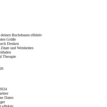
 deinen Buchsbaum effektiv
sten Grüße
durch Denken
Zitate und Weisheiten
eitfaden
d Therapie
026
 2024
artner
ine Daten
iger
 effektiv