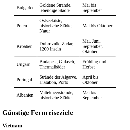
Goldene Strände,
Mai bis
Bulgarien
lebendige Städte
September
Ostseeküste,
Polen
historische Städte,
Mai bis Oktober
Natur
Mai, Juni,
Dubrovnik, Zadar,
Kroatien
September,
1200 Inseln
Oktober
Budapest, Gulasch,
Frühling und
Ungarn
Thermalbäder
Herbst
Strände der Algarve,
April bis
Portugal
Lissabon, Porto
Oktober
Mittelmeerstrände,
Mai bis
Albanien
historische Städte
September
Günstige Fernreiseziele
Vietnam