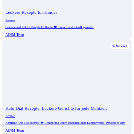
Leckere Rezepte für Kinder
Rezepte
Gesunde und leckere Rezepte für Kinder 🍽️ Einfach und schnell gemacht!
AINM-Team
6. Juli 2024
Keto Diät Rezepte: Leckere Gerichte für jede Mahlzeit
Rezepte
Köstliche Keto-Diät-Rezepte 🍽️ Gesund und lecker abnehmen ohne Kohlenhydrate! Probiere es aus!
AINM-Team