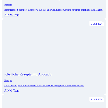
Rezepte
Beruhigende Schonkost-Rezepte 🍲 Leichte und wohltuende Gerichte für einen empfindlichen Magen.
AINM-Team
6. Juli 2024
Köstliche Rezepte mit Avocado
Rezepte
Leckere Rezepte mit Avocado 🥑 Entdecke kreative und gesunde Avocado-Gerichte!
AINM-Team
6. Juli 2024