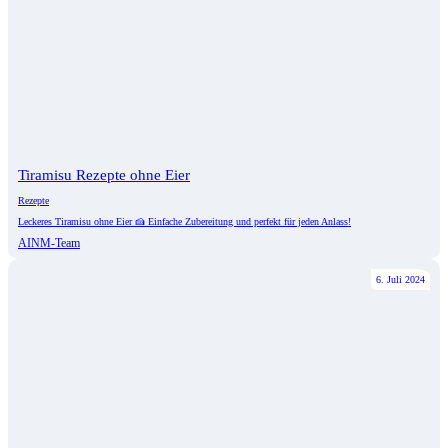
Tiramisu Rezepte ohne Eier
Rezepte
Leckeres Tiramisu ohne Eier 🍰 Einfache Zubereitung und perfekt für jeden Anlass!
AINM-Team
6. Juli 2024