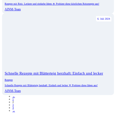
Rezepte mit Reis: Leckere und einfache Ideen 🍚 Probiere diese köstlichen Reisrezepte aus!
AINM-Team
6. Juli 2024
Schnelle Rezepte mit Blätterteig herzhaft: Einfach und lecker
Rezepte
Schnelle Rezepte mit Blätterteig herzhaft: Einfach und lecker 🍴 Probiere diese Ideen aus!
AINM-Team
←
1
2
3
4
→