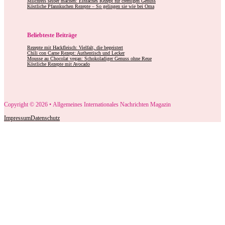
Milchreis selber machen: Einfaches Rezept für cremigen Genuss
Köstliche Pfannkuchen Rezepte – So gelingen sie wie bei Oma
Beliebteste Beiträge
Rezepte mit Hackfleisch: Vielfalt, die begeistert
Chili con Carne Rezept: Authentisch und Lecker
Mousse au Chocolat vegan: Schokoladiger Genuss ohne Reue
Köstliche Rezepte mit Avocado
Copyright © 2026 • Allgemeines Internationales Nachrichten Magazin
Impressum
Datenschutz